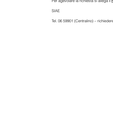
Per agevolare la richiesta si allega il
SIAE
Tel. 06 59901 (Centralino) – richieder