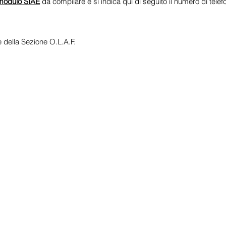
modulo SIAE
da compilare e si indica qui di seguito il numero di telefo
e della Sezione O.L.A.F.