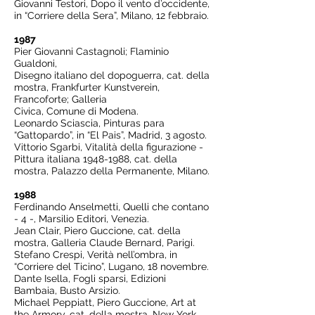
Giovanni Testori, Dopo il vento d’occidente,
in “Corriere della Sera”, Milano, 12 febbraio.
1987
Pier Giovanni Castagnoli; Flaminio
Gualdoni,
Disegno italiano del dopoguerra, cat. della
mostra, Frankfurter Kunstverein,
Francoforte; Galleria
Civica, Comune di Modena.
Leonardo Sciascia, Pinturas para
“Gattopardo”, in “El Pais”, Madrid, 3 agosto.
Vittorio Sgarbi, Vitalità della figurazione -
Pittura italiana
1948-1988
, cat. della
mostra, Palazzo della Permanente, Milano.
1988
Ferdinando Anselmetti, Quelli che contano
- 4 -, Marsilio Editori, Venezia.
Jean Clair, Piero Guccione, cat. della
mostra, Galleria Claude Bernard, Parigi.
Stefano Crespi, Verità nell’ombra, in
“Corriere del Ticino”, Lugano, 18 novembre.
Dante Isella, Fogli sparsi, Edizioni
Bambaia, Busto Arsizio.
Michael Peppiatt, Piero Guccione, Art at
the Armory, cat. della mostra, New York.