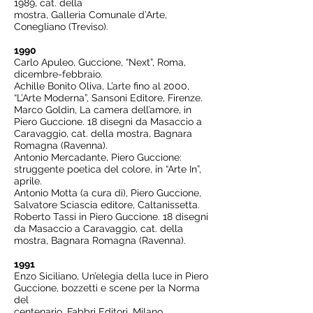
1989
, cat. della
mostra, Galleria Comunale d’Arte,
Conegliano (Treviso).
1990
Carlo Apuleo, Guccione, “Next”, Roma,
dicembre-febbraio.
Achille Bonito Oliva, L’arte fino al 2000,
“L’Arte Moderna”, Sansoni Editore, Firenze.
Marco Goldin, La camera dell’amore, in
Piero Guccione. 18 disegni da Masaccio a
Caravaggio, cat. della mostra, Bagnara
Romagna (Ravenna).
Antonio Mercadante, Piero Guccione:
struggente poetica del colore, in “Arte In”,
aprile.
Antonio Motta (a cura di), Piero Guccione,
Salvatore Sciascia editore, Caltanissetta.
Roberto Tassi in Piero Guccione. 18 disegni
da Masaccio a Caravaggio, cat. della
mostra, Bagnara Romagna (Ravenna).
1991
Enzo Siciliano, Un’elegia della luce in Piero
Guccione, bozzetti e scene per la Norma
del
centenario, Fabbri Editori, Milano.