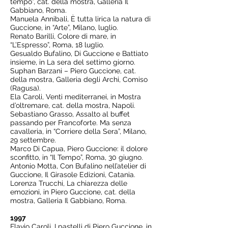
tempo”, cat. della mostra, Galleria Il
Gabbiano, Roma.
Manuela Annibali, È tutta lirica la natura di
Guccione, in “Arte”, Milano, luglio.
Renato Barilli, Colore di mare, in
“L’Espresso”, Roma, 18 luglio.
Gesualdo Bufalino, Di Guccione e Battiato
insieme, in La sera del settimo giorno.
Suphan Barzani – Piero Guccione, cat.
della mostra, Galleria degli Archi, Comiso
(Ragusa).
Ela Caroli, Venti mediterranei, in Mostra
d’oltremare, cat. della mostra, Napoli.
Sebastiano Grasso, Assalto al buffet
passando per Francoforte. Ma senza
cavalleria, in “Corriere della Sera”, Milano,
29 settembre.
Marco Di Capua, Piero Guccione: il dolore
sconfitto, in “Il Tempo”, Roma, 30 giugno.
Antonio Motta, Con Bufalino nell’atelier di
Guccione, Il Girasole Edizioni, Catania.
Lorenza Trucchi, La chiarezza delle
emozioni, in Piero Guccione, cat. della
mostra, Galleria Il Gabbiano, Roma.
1997
Flavio Caroli, I pastelli di Piero Guccione, in