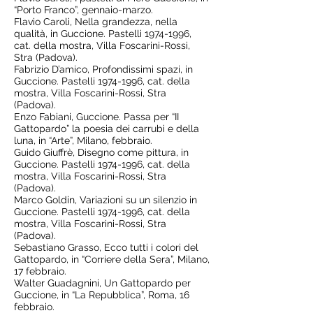
“Porto Franco”, gennaio-marzo.
Flavio Caroli, Nella grandezza, nella
qualità, in Guccione. Pastelli
1974-1996
,
cat. della mostra, Villa Foscarini-Rossi,
Stra (Padova).
Fabrizio D’amico, Profondissimi spazi, in
Guccione. Pastelli
1974-1996
, cat. della
mostra, Villa Foscarini-Rossi, Stra
(Padova).
Enzo Fabiani, Guccione. Passa per “II
Gattopardo” la poesia dei carrubi e della
luna, in “Arte”, Milano, febbraio.
Guido Giuffrè, Disegno come pittura, in
Guccione. Pastelli
1974-1996
, cat. della
mostra, Villa Foscarini-Rossi, Stra
(Padova).
Marco Goldin, Variazioni su un silenzio in
Guccione. Pastelli
1974-1996
, cat. della
mostra, Villa Foscarini-Rossi, Stra
(Padova).
Sebastiano Grasso, Ecco tutti i colori del
Gattopardo, in “Corriere della Sera”, Milano,
17 febbraio.
Walter Guadagnini, Un Gattopardo per
Guccione, in “La Repubblica”, Roma, 16
febbraio.