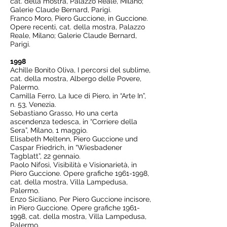
cat. della mostra, Palazzo Reale, Milano;
Galerie Claude Bernard, Parigi.
Franco Moro, Piero Guccione, in Guccione.
Opere recenti, cat. della mostra, Palazzo
Reale, Milano; Galerie Claude Bernard,
Parigi.
1998
Achille Bonito Oliva, I percorsi del sublime,
cat. della mostra, Albergo delle Povere,
Palermo.
Camilla Ferro, La Iuce di Piero, in “Arte In”,
n. 53, Venezia.
Sebastiano Grasso, Ho una certa
ascendenza tedesca, in “Corriere della
Sera”, Milano, 1 maggio.
Elisabeth Meltenn, Piero Guccione und
Caspar Friedrich, in “Wiesbadener
Tagblatt”, 22 gennaio.
Paolo Nifosì, Visibilità e Visionarietà, in
Piero Guccione. Opere grafiche
1961-1998
,
cat. della mostra, Villa Lampedusa,
Palermo.
Enzo Siciliano, Per Piero Guccione incisore,
in Piero Guccione. Opere grafiche
1961-
1998
, cat. della mostra, Villa Lampedusa,
Palermo.