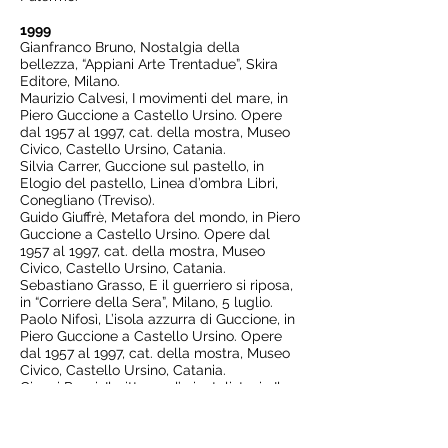
1999
Gianfranco Bruno, Nostalgia della
bellezza, “Appiani Arte Trentadue”, Skira
Editore, Milano.
Maurizio Calvesi, I movimenti del mare, in
Piero Guccione a Castello Ursino. Opere
dal 1957 al 1997, cat. della mostra, Museo
Civico, Castello Ursino, Catania.
Silvia Carrer, Guccione sul pastello, in
Elogio del pastello, Linea d’ombra Libri,
Conegliano (Treviso).
Guido Giuffrè, Metafora del mondo, in Piero
Guccione a Castello Ursino. Opere dal
1957 al 1997, cat. della mostra, Museo
Civico, Castello Ursino, Catania.
Sebastiano Grasso, E il guerriero si riposa,
in “Corriere della Sera”, Milano, 5 luglio.
Paolo Nifosì, L’isola azzurra di Guccione, in
Piero Guccione a Castello Ursino. Opere
dal 1957 al 1997, cat. della mostra, Museo
Civico, Castello Ursino, Catania.
Gianni Pozzi, Il pittore e l’orientalista, in Il
Pittore e l’orientalista. Piero Guccione e
Franco Battiato, cat. della mostra, La
Bezuga, Firenze.