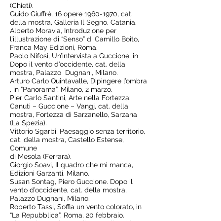
(Chieti).
Guido Giuffrè, 16 opere
1960-1970
, cat.
della mostra, Galleria Il Segno, Catania.
Alberto Moravia, Introduzione per
l’illustrazione di “Senso” di Camillo Boito,
Franca May Edizioni, Roma.
Paolo Nifosì, Un’intervista a Guccione, in
Dopo il vento d’occidente, cat. della
mostra, Palazzo Dugnani, Milano.
Arturo Carlo Quintavalle, Dipingere l’ombra
, in “Panorama”, Milano, 2 marzo.
Pier Carlo Santini, Arte nella Fortezza:
Canuti – Guccione – Vangj, cat. della
mostra, Fortezza di Sarzanello, Sarzana
(La Spezia).
Vittorio Sgarbi, Paesaggio senza territorio,
cat. della mostra, Castello Estense,
Comune
di Mesola (Ferrara).
Giorgio Soavi, Il quadro che mi manca,
Edizioni Garzanti, Milano.
Susan Sontag, Piero Guccione. Dopo il
vento d’occidente, cat. della mostra,
Palazzo Dugnani, Milano.
Roberto Tassi, Soffia un vento colorato, in
“La Repubblica”, Roma, 20 febbraio.