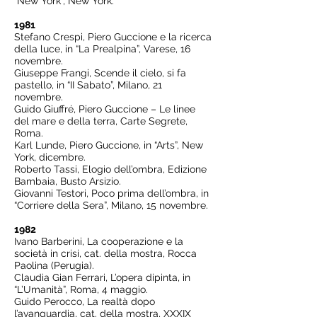
“New York”, New York.
1981
Stefano Crespi, Piero Guccione e la ricerca
della luce, in “La Prealpina”, Varese, 16
novembre.
Giuseppe Frangi, Scende il cielo, si fa
pastello, in “II Sabato”, Milano, 21
novembre.
Guido Giuffré, Piero Guccione – Le linee
del mare e della terra, Carte Segrete,
Roma.
Karl Lunde, Piero Guccione, in “Arts”, New
York, dicembre.
Roberto Tassi, Elogio dell’ombra, Edizione
Bambaia, Busto Arsizio.
Giovanni Testori, Poco prima dell’ombra, in
“Corriere della Sera”, Milano, 15 novembre.
1982
Ivano Barberini, La cooperazione e la
società in crisi, cat. della mostra, Rocca
Paolina (Perugia).
Claudia Gian Ferrari, L’opera dipinta, in
“L’Umanità”, Roma, 4 maggio.
Guido Perocco, La realtà dopo
l’avanguardia, cat. della mostra, XXXIX