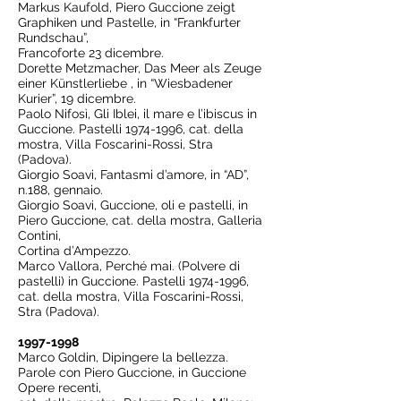
Markus Kaufold, Piero Guccione zeigt
Graphiken und Pastelle, in “Frankfurter
Rundschau”,
Francoforte 23 dicembre.
Dorette Metzmacher, Das Meer als Zeuge
einer Künstlerliebe , in “Wiesbadener
Kurier”, 19 dicembre.
Paolo Nifosì, Gli Iblei, il mare e l’ibiscus in
Guccione. Pastelli
1974-1996
, cat. della
mostra, Villa Foscarini-Rossi, Stra
(Padova).
Giorgio Soavi, Fantasmi d’amore, in “AD”,
n.188, gennaio.
Giorgio Soavi, Guccione, oli e pastelli, in
Piero Guccione, cat. della mostra, Galleria
Contini,
Cortina d’Ampezzo.
Marco Vallora, Perché mai. (Polvere di
pastelli) in Guccione. Pastelli
1974-1996
,
cat. della mostra, Villa Foscarini-Rossi,
Stra (Padova).
1997-1998
Marco Goldin, Dipingere la bellezza.
Parole con Piero Guccione, in Guccione
Opere recenti,