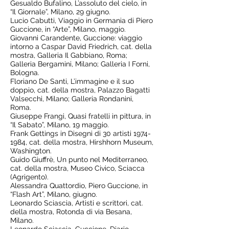
Gesualdo Bufalino, L’assoluto del cielo, in
“Il Giornale”, Milano, 29 giugno.
Lucio Cabutti, Viaggio in Germania di Piero
Guccione, in “Arte”, Milano, maggio.
Giovanni Carandente, Guccione: viaggio
intorno a Caspar David Friedrich, cat. della
mostra, Galleria Il Gabbiano, Roma;
Galleria Bergamini, Milano; Galleria I Forni,
Bologna.
Floriano De Santi, L’immagine e il suo
doppio, cat. della mostra, Palazzo Bagatti
Valsecchi, Milano; Galleria Rondanini,
Roma.
Giuseppe Frangi, Quasi fratelli in pittura, in
“Il Sabato”, Milano, 19 maggio.
Frank Gettings in Disegni di 30 artisti
1974-
1984
, cat. della mostra, Hirshhorn Museum,
Washington.
Guido Giuffrè, Un punto nel Mediterraneo,
cat. della mostra, Museo Civico, Sciacca
(Agrigento).
Alessandra Quattordio, Piero Guccione, in
“Flash Art”, Milano, giugno.
Leonardo Sciascia, Artisti e scrittori, cat.
della mostra, Rotonda di via Besana,
Milano.
Leonardo Sciascia, Guccione. Diario